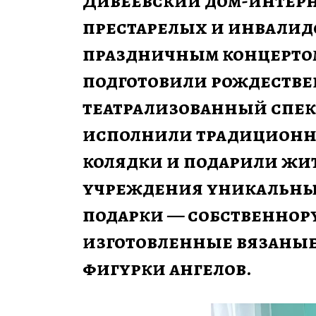
Дивеевский дом-интерна
престарелых и инвалидо
праздничным концертом
подготовили рождестве
театрализованный спект
исполнили традиционн
колядки и подарили жит
учреждения уникальны
подарки — собственнору
изготовленные вязаные
фигурки ангелов.