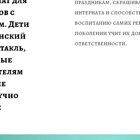
т для 
праздникам, скрашива
в с 
интерната и способст
. Дети 
воспитанию самих ребя
поколении учит их доб
нский 
ответственности.
акль, 
ые 
елям 
е 
чно 
 