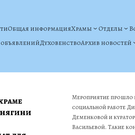
ти
Общая информация
Храмы
Отделы
В
 объявлений
Духовенство
Архив новостей
 
Мероприятие прошло п
раме 
социальной работе Ди
нягини 
Деменковой и куратор
Васильевой. Такие кон