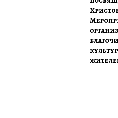
посвящ
Христов
Меропр
организ
благочи
культур
жителей