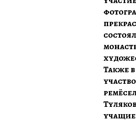
участие
фотогра
прекрас
состоял
монаст
художес
Также в
участво
ремёсел
Туляков
учащиес