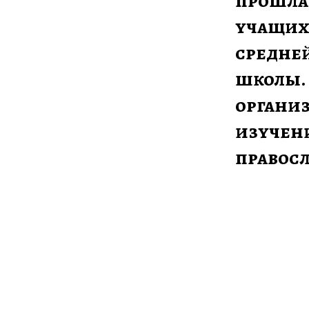
прошла 
учащихс
средней
школы.
организ
изучен
правос