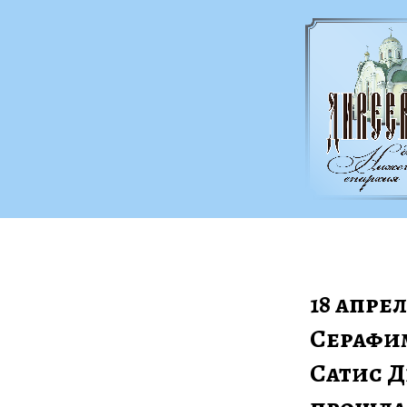
18 апре
Серафим
Сатис Д