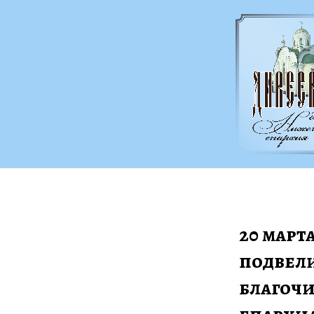
20 март
подвели
благочи