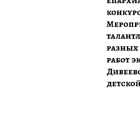
епархиа
конкурс
Меропр
талантл
разных 
работ э
Дивеевс
детской